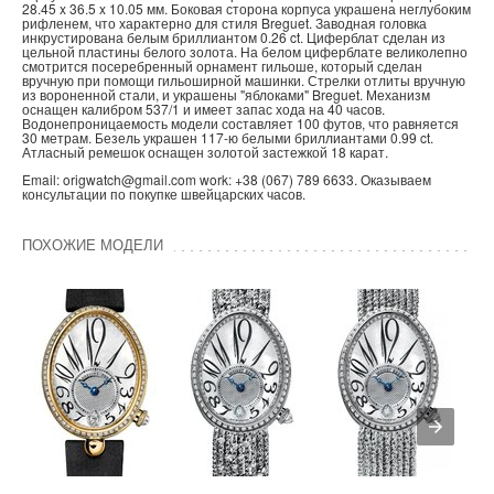
28.45 x 36.5 x 10.05 мм. Боковая сторона корпуса украшена неглубоким
рифленем, что характерно для стиля Breguet. Заводная головка
инкрустирована белым бриллиантом 0.26 ct. Циферблат сделан из
цельной пластины белого золота. На белом циферблате великолепно
смотрится посеребренный орнамент гильоше, который сделан
вручную при помощи гильоширной машинки. Стрелки отлиты вручную
из вороненной стали, и украшены "яблоками" Breguet. Механизм
оснащен калибром 537/1 и имеет запас хода на 40 часов.
Водонепроницаемость модели составляет 100 футов, что равняется
30 метрам. Безель украшен 117-ю белыми бриллиантами 0.99 ct.
Атласный ремешок оснащен золотой застежкой 18 карат.
Email: origwatch@gmail.com work: +38 (067) 789 6633. Оказываем
консультации по покупке швейцарских часов.
ПОХОЖИЕ МОДЕЛИ