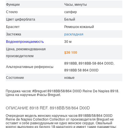
Функции
Часы, минуты
Стекло
сапфир
Цвет циферблата
Белый
Браслет
Ремешок кожаный
Застежка
раскладная
Водонепроницаемость
30 м
Цена, рекомендованная
$36 100
производителем
8918BB, 8918BB-58-864 D00D,
Альтернативные референсы
8918BB 58 864 D00D
Состояние
новые
Продажа часов:
#Breguet
8918BB/58/864 D00D
Reine De Naples
8918.
Цена на наручные
#часы
Breguet.
ОПИСАНИЕ 8918 REF. 8918BB/58/864 D00D
Очередная модель женских наручных часов 8918BB/58/864 D00D
Reine de Naples Collection Collection от производителя Breguet не
оставит к себе равнодушным ни одно женское сердце. Овальный
корпус выполнен из белого 18-каратного и имеет такие параметры: