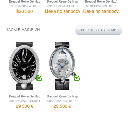
Breguet Reine De Naples
Breguet Reine De Naples
Breguet Reine De Naples
Br
8918BA/58/864 D00D
8918BB/58/J31 D0DD
8918BB/58/J39 D00D
8
$26 500
Цена по запросу
Цена по запросу
Це
ЧАСЫ В НАЛИЧИИ
ВСЕ ЧАСЫ В НАЛИЧИИ
Breguet Reine De Naples
Breguet Reine De Naples
8918BB/2N/764/D00D
8908BB/52/964/D00D3L
29 500 €
29 500 €