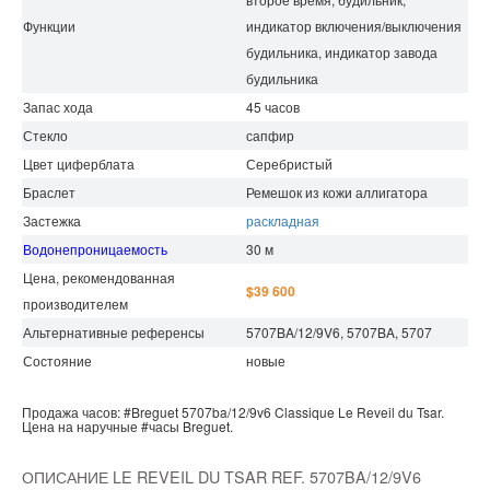
Функции
индикатор включения/выключения
будильника, индикатор завода
будильника
Запас хода
45
часов
Стекло
сапфир
Цвет циферблата
Серебристый
Браслет
Ремешок из кожи аллигатора
Застежка
раскладная
Водонепроницаемость
30 м
Цена, рекомендованная
$39 600
производителем
Альтернативные референсы
5707BA/12/9V6, 5707BA, 5707
Состояние
новые
Продажа часов:
#Breguet
5707ba/12/9v6
Classique
Le Reveil du Tsar.
Цена на наручные
#часы
Breguet.
ОПИСАНИЕ LE REVEIL DU TSAR REF. 5707BA/12/9V6