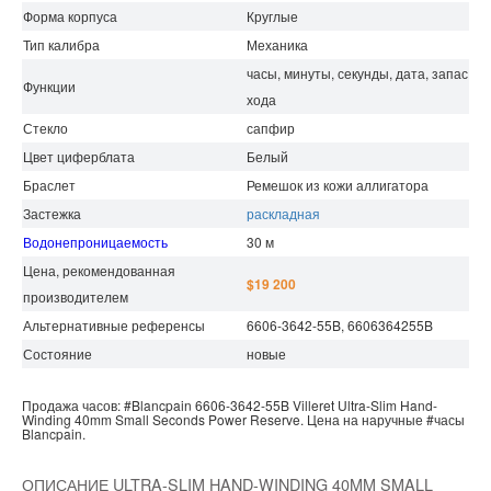
Форма корпуса
Круглые
Тип калибра
Механика
часы, минуты, секунды, дата, запас
Функции
хода
Стекло
сапфир
Цвет циферблата
Белый
Браслет
Ремешок из кожи аллигатора
Застежка
раскладная
Водонепроницаемость
30 м
Цена, рекомендованная
$19 200
производителем
Альтернативные референсы
6606-3642-55B, 6606364255B
Состояние
новые
Продажа часов:
#Blancpain
6606-3642-55B
Villeret
Ultra-Slim Hand-
Winding 40mm Small Seconds Power Reserve.
Цена на наручные
#часы
Blancpain.
ОПИСАНИЕ ULTRA-SLIM HAND-WINDING 40MM SMALL