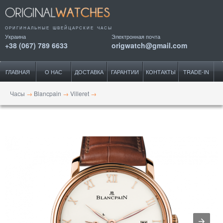
ОРИГИНАЛЬНЫЕ ШВЕЙЦАРСКИЕ ЧАСЫ
Украина
Электронная почта
+38 (067) 789 6633
origwatch@gmail.com
ГЛАВНАЯ
О НАС
ДОСТАВКА
ГАРАНТИИ
КОНТАКТЫ
TRADE-IN
Часы
→
Blancpain
→
Villeret
→
Ultra-Slim Hand-Winding 40mm Small Seconds Power Reserve