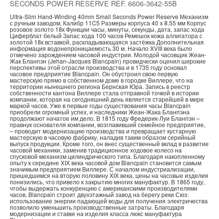
SECONDS POWER RESERVE REF. 6606-3642-55B
Ultra-Slim Hand-Winding 40mm Small Seconds Power Reserve Механизм
с ручным заводом, Калибр 11C5 Размеры корпуса 40 x 8.55 мм Корпус
розовое золото 18к Функции часы, минуты, секунды, дата, запас хода
Циферблат белый Запас хода 100 часов Ремешок кожа аллигатора с
золотой 18к вставкой, раскладывающаяся застёжка Дополнительная
информация водонепроницаемость 30 м. Начало XVIII века было
отмечено зарождением часовой индустрии. Молодой часовщик Жеан-
Жак Бланпэн (Jehan-Jacques Blancpain) провидчески оценил широкие
перспективы этой отрасли производства и в 1735 году основал
часовое предприятие Blancpain. Он обустроил свою первую
мастерскую прямо в собственном доме в городке Виллере, что на
территории нынешнего региона Бернская Юра. Запись в реестр
собственности кантона Виллере стала отправной точкой в истории
компании, которая на сегодняшний день является старейшей в мире
маркой часов. Уже в первые годы существования часы Blancpain
приобрели огромный успех, и наследники Жеан-Жака Бланпэна
продолжают начатое им дело. В 1815 году Фредерик-Луи Бланпэн –
правнук основателя компании, возглавивший семейное предприятие,
– проводит модернизацию производства и превращает кустарную
мастерскую в часовую фабрику, наладив таким образом серийный
выпуск продукции. Кроме того, он внес существенный вклад в развитие
часовой механики, заменив традиционное ходовое колесо на
спусковой механизм цилиндрического типа. Благодаря накопленному
опыту к середине XIX века часовой дом Blancpain становится самым
значимым предприятием Виллере. С началом индустриализации,
пришедшимся на вторую половину XIX века, цены на часовые изделия
понизились, что привело к закрытию многих мануфактур. В 1865 году,
чтобы выдержать конкуренцию с американскими производителями
часов, Blancpain строит двухэтажный завод на берегу реки Сюз:
использование энергии падающей воды для получения электричества
позволило уменьшить производственные затраты. Благодаря
модернизации и ставке на изделия класса люкс мануфактура